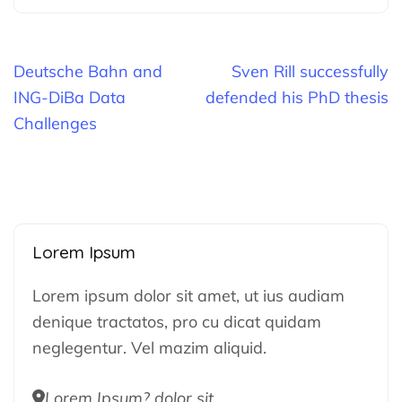
Beitragsnavigation
Deutsche Bahn and
Sven Rill successfully
ING-DiBa Data
defended his PhD thesis
Challenges
Lorem Ipsum
Lorem ipsum dolor sit amet, ut ius audiam
denique tractatos, pro cu dicat quidam
neglegentur. Vel mazim aliquid.
Lorem Ipsum? dolor sit