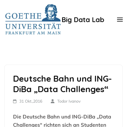
Zum
Inhalt
Big Data Lab
springen
(Enter
drücken)
Deutsche Bahn und ING-
DiBa „Data Challenges“
31 Okt.,2016
Todor Ivanov
Die Deutsche Bahn und ING-DiBa „Data
Challenges“ richten sich an Studenten